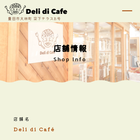
t
o
g
g
l
e
n
a
店舗情報
v
i
Shop Info
g
a
t
i
o
n
店舗名
Deli di Café