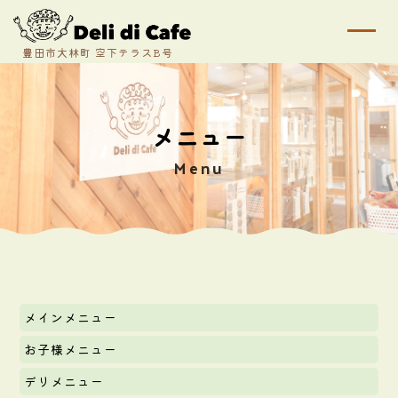
t
o
g
g
l
e
n
a
メニュー
v
i
Menu
g
a
t
i
o
n
メインメニュー
お子様メニュー
デリメニュー