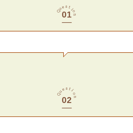
s
e
t
u
i
Q
o
n
s
t
e
i
u
o
Q
n