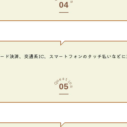
n
コード決済、交通系IC、スマートフォンのタッチ払いなど
s
e
t
u
i
Q
o
n