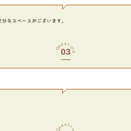
充分なスペースがございます。
s
e
t
u
i
Q
o
n
s
t
e
i
u
o
Q